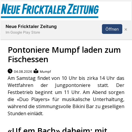
Abonnieren
Anmelden
Neue Fricktaler Zeitung
×
Öffnen
Im Google Play Store
Pontoniere Mumpf laden zum
Fischessen
Immobilien
04.08.2026
Mumpf
anstaltungen
Am Samstag findet von 10 Uhr bis zirka 14 Uhr das
Wettfahren der Jungpontoniere statt. Der
Stellen
Festbetrieb beginnt um 11 Uhr. Am Abend sorgen
die «Duo Players» für musikalische Unterhaltung,
während die stimmungsvolle Bikini Bar zu geselligen
E-
Paper
Stunden einlädt.
«Uf em Bach» daheim: mit
App