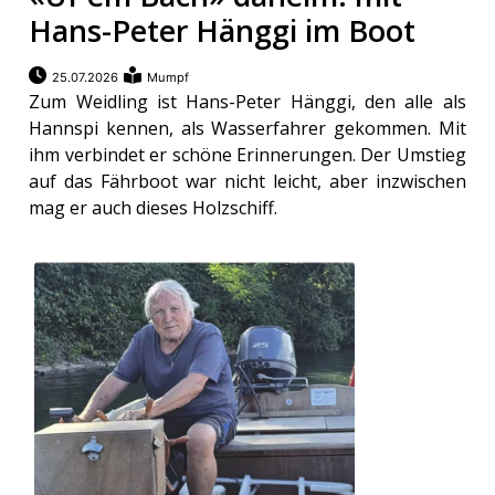
Hans-Peter Hänggi im Boot
Newsletter
25.07.2026
Mumpf
rtseite
Zum Weidling ist Hans-Peter Hänggi, den alle als
Hannspi kennen, als Wasserfahrer gekommen. Mit
ihm verbindet er schöne Erinnerungen. Der Umstieg
kt
auf das Fährboot war nicht leicht, aber inzwischen
mag er auch dieses Holzschiff.
eräte
tsbeilage