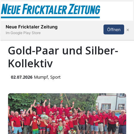
Abonnieren
Anmelden
Neue Fricktaler Zeitung
×
Öffnen
Im Google Play Store
Gold-Paar und Silber-
Kollektiv
Immobilien
anstaltungen
02.07.2026
Mumpf
,
Sport
Stellen
E-
Paper
App