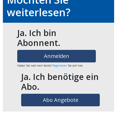
weiterlesen?
en
Ja. Ich bin
Abonnent.
Anmelden
Haben Sie noch kein Konto?
Registrieren
Sie sich hier
Ja. Ich benötige ein
preise
Abo.
Abo Angebote