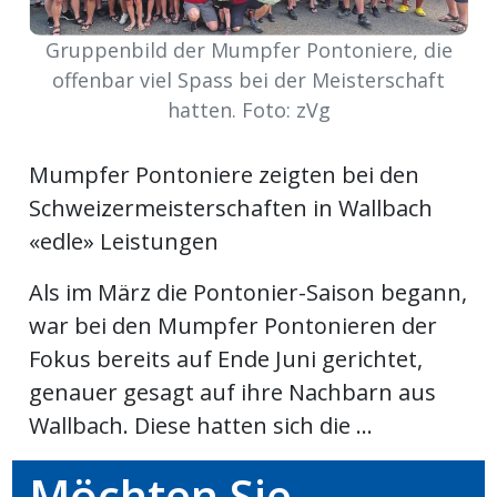
Newsletter
Gruppenbild der Mumpfer Pontoniere, die
offenbar viel Spass bei der Meisterschaft
rtseite
hatten. Foto: zVg
kt
Mumpfer Pontoniere zeigten bei den
Schweizermeisterschaften in Wallbach
«edle» Leistungen
Als im März die Pontonier-Saison begann,
war bei den Mumpfer Pontonieren der
Fokus bereits auf Ende Juni gerichtet,
genauer gesagt auf ihre Nachbarn aus
Wallbach. Diese hatten sich die ...
eräte
tsbeilage
Möchten Sie