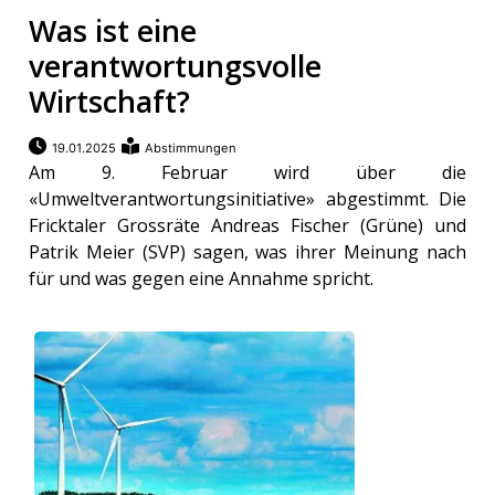
Was ist eine
Newsletter
verantwortungsvolle
rtseite
Wirtschaft?
19.01.2025
Abstimmungen
kt
Am 9. Februar wird über die
«Umweltverantwortungsinitiative» abgestimmt. Die
Fricktaler Grossräte Andreas Fischer (Grüne) und
Patrik Meier (SVP) sagen, was ihrer Meinung nach
für und was gegen eine Annahme spricht.
eräte
tsbeilage