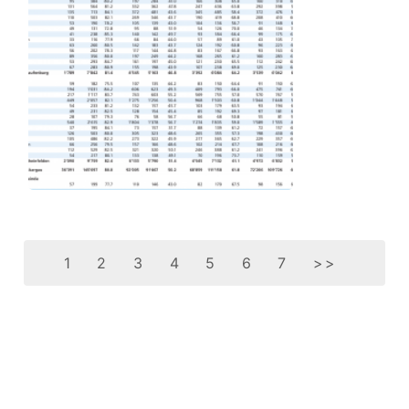
1
2
3
4
5
6
7
>>