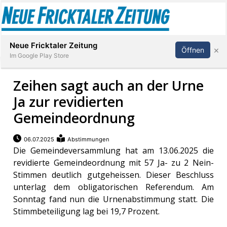
Abonnieren
Anmelden
Neue Fricktaler Zeitung
×
Öffnen
Im Google Play Store
Zeihen sagt auch an der Urne
Ja zur revidierten
Immobilien
Gemeindeordnung
anstaltungen
06.07.2025
Abstimmungen
Die Gemeindeversammlung hat am 13.06.2025 die
Stellen
revidierte Gemeindeordnung mit 57 Ja- zu 2 Nein-
Stimmen deutlich gutgeheissen. Dieser Beschluss
E-
unterlag dem obligatorischen Referendum. Am
Paper
Sonntag fand nun die Urnenabstimmung statt. Die
Stimmbeteiligung lag bei 19,7 Prozent.
App