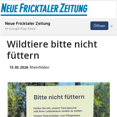
Abonnieren
Anmelden
Neue Fricktaler Zeitung
×
Öffnen
Im Google Play Store
Wildtiere bitte nicht
füttern
Immobilien
anstaltungen
15.05.2026
Rheinfelden
Stellen
E-
Paper
App