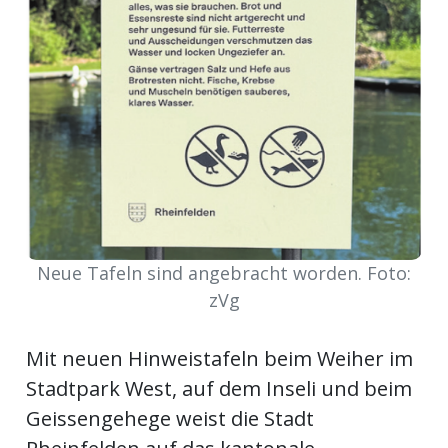
Newsletter
rtseite
kt
Neue Tafeln sind angebracht worden. Foto:
zVg
Mit neuen Hinweistafeln beim Weiher im
Stadtpark West, auf dem Inseli und beim
eräte
tsbeilage
Geissengehege weist die Stadt