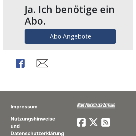
Ja. Ich benötige ein
en
Abo.
Abo Angebote
Share
Share
preise
Impressum
Nutzungshinweise
und
Datenschutzerklärung