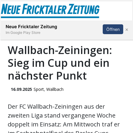
Abonnieren
Anmelden
Neue Fricktaler Zeitung
×
Öffnen
Im Google Play Store
Wallbach-Zeiningen:
Sieg im Cup und ein
Immobilien
nächster Punkt
anstaltungen
16.09.2025
Sport
,
Wallbach
Stellen
Der FC Wallbach-Zeiningen aus der
E-
Paper
zweiten Liga stand vergangene Woche
doppelt im Einsatz: Am Mittwoch traf er
App