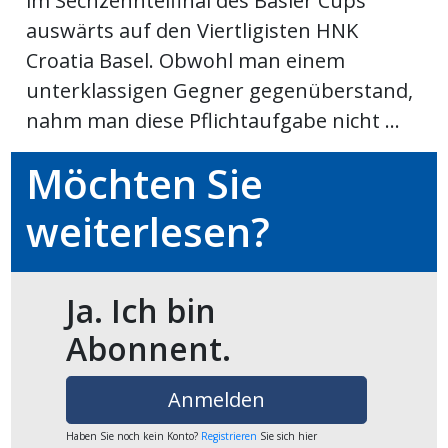
im Sechzehntelfinal des Basler Cups
auswärts auf den Viertligisten HNK
Newsletter
Croatia Basel. Obwohl man einem
rtseite
unterklassigen Gegner gegenüberstand,
nahm man diese Pflichtaufgabe nicht ...
kt
Möchten Sie
weiterlesen?
Ja. Ich bin
Abonnent.
eräte
Anmelden
tsbeilage
Haben Sie noch kein Konto?
Registrieren
Sie sich hier