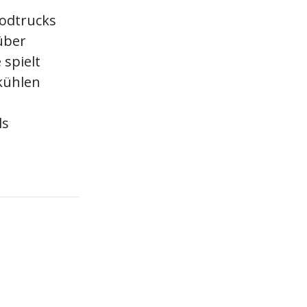
odtrucks
über
 spielt
kühlen
ls