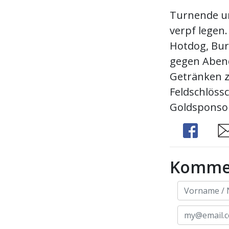
Turnende un
verpf legen
Hotdog, Burg
gegen Abend
Getränken z
Feldschlöss
Goldsponsor
Share
Sh
Komme