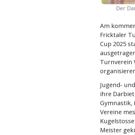
Der Da
Am kommende
Fricktaler T
Cup 2025 st
ausgetragen
Turnverein W
organisiere
Jugend- und
ihre Darbie
Gymnastik, 
Vereine mes
Kugelstossen
Meister gek