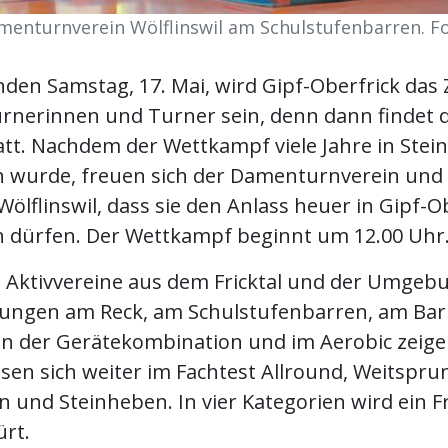
menturnverein Wölflinswil am Schulstufenbarren. Fo
n Samstag, 17. Mai, wird Gipf-Oberfrick das
urnerinnen und Turner sein, denn dann findet d
att. Nachdem der Wettkampf viele Jahre in Stein
 wurde, freuen sich der Damenturnverein und
ölflinswil, dass sie den Anlass heuer in Gipf-O
n dürfen. Der Wettkampf beginnt um 12.00 Uhr
 Aktivvereine aus dem Fricktal und der Umge
tungen am Reck, am Schulstufenbarren, am Barr
in der Gerätekombination und im Aerobic zeige
sen sich weiter im Fachtest Allround, Weitspru
 und Steinheben. In vier Kategorien wird ein Fr
ürt.