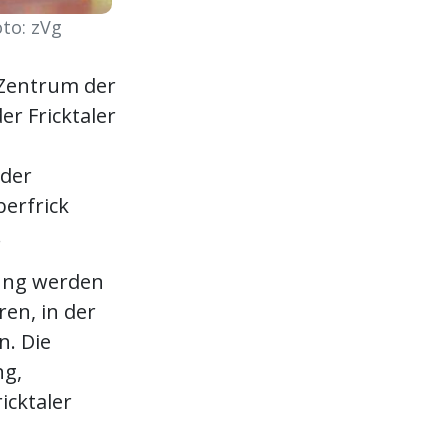
to: zVg
 Zentrum der
er Fricktaler
 der
berfrick
.
bung werden
en, in der
n. Die
ng,
icktaler