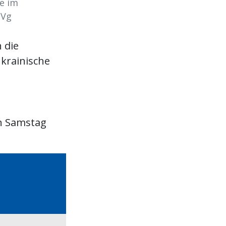
ge im
zVg
 die
ukrainische
en Samstag