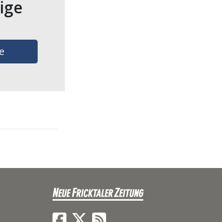
tige
e