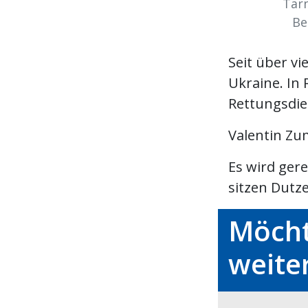
Tarn
Be
Seit über vi
Ukraine. In 
Rettungsdie
Valentin Zu
Es wird ger
sitzen Dutze
Möcht
weite