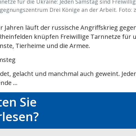
netze für die Ukraine: Jeden Samstag sind Freiwilli
gegnungszentrum Drei Könige an der Arbeit. Foto: 
er Jahren läuft der russische Angriffskrieg gegen
Rheinfelden knüpfen Freiwillige Tarnnetze für 
nste, Tierheime und die Armee.
msteg
edet, gelacht und manchmal auch geweint. Jed
nde ...
en Sie
rlesen?