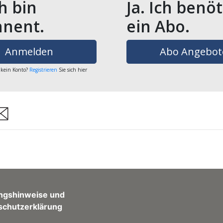
ch bin
Ja. Ich benö
nent.
ein Abo.
Anmelden
Abo Angebot
 kein Konto?
Registrieren
Sie sich hier
are
ngshinweise und
schutzerklärung