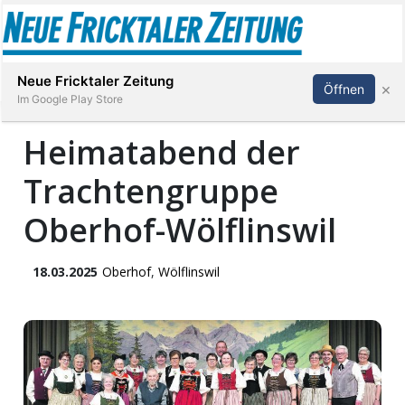
Abonnieren
Anmelden
Neue Fricktaler Zeitung
×
Öffnen
Im Google Play Store
Heimatabend der
Trachtengruppe
Immobilien
Oberhof-Wölflinswil
anstaltungen
18.03.2025
Oberhof
,
Wölflinswil
Stellen
E-
Paper
App