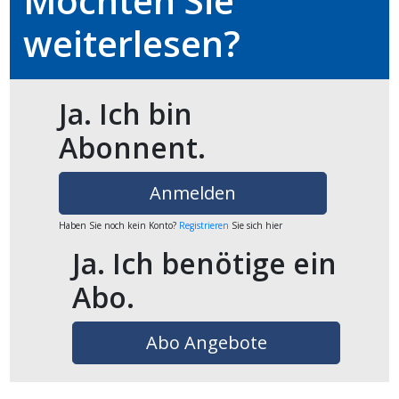
Möchten Sie
weiterlesen?
en
Ja. Ich bin
Abonnent.
Anmelden
Haben Sie noch kein Konto?
Registrieren
Sie sich hier
Ja. Ich benötige ein
preise
Abo.
Abo Angebote