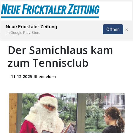
Abonnieren
Anmelden
Neue Fricktaler Zeitung
×
Öffnen
Im Google Play Store
Der Samichlaus kam
zum Tennisclub
Immobilien
anstaltungen
11.12.2025
Rheinfelden
Stellen
E-
Paper
App