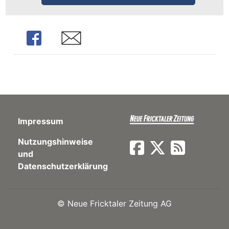
ents-
Share
Share
Impressum
Nutzungshinweise
und
Datenschutzerklärung
©
Neue Fricktaler Zeitung AG