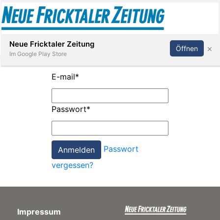
Abonnieren
Anmelden
Neue Fricktaler Zeitung
×
Öffnen
Im Google Play Store
E-mail
*
Immobilien
Passwort
*
anstaltungen
Passwort
Stellen
vergessen?
E-
Paper
Impressum
App