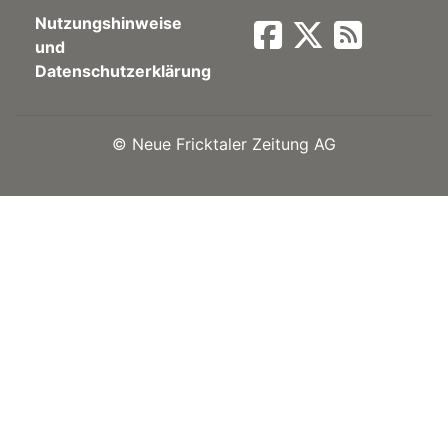
Nutzungshinweise
Newsletter
und
Datenschutzerklärung
rtseite
©
Neue Fricktaler Zeitung AG
kt
eräte
tsbeilage