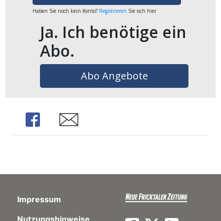
ents-
Haben Sie noch kein Konto?
Registrieren
Sie sich hier
Ja. Ich benötige ein
Abo.
Abo Angebote
Share
Share
Impressum
Nutzungshinweise