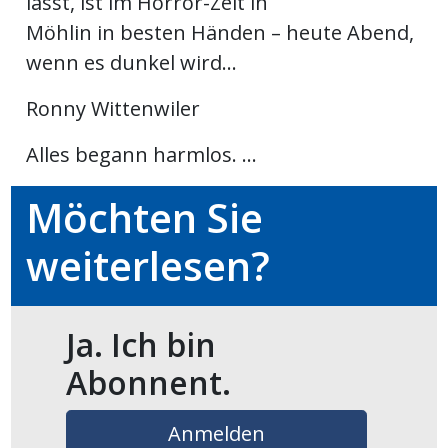
lässt, ist im Horror-Zelt in
Möhlin in besten Händen – heute Abend,
en
wenn es dunkel wird...
Ronny Wittenwiler
Alles begann harmlos. ...
Möchten Sie
weiterlesen?
preise
Ja. Ich bin
Abonnent.
Anmelden