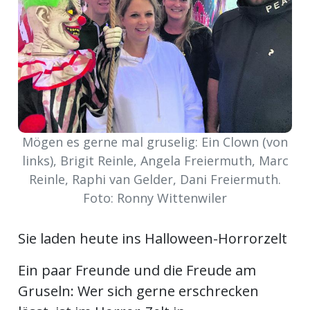
Newsletter
rtseite
kt
Mögen es gerne mal gruselig: Ein Clown (von
links), Brigit Reinle, Angela Freiermuth, Marc
Reinle, Raphi van Gelder, Dani Freiermuth.
Foto: Ronny Wittenwiler
Sie laden heute ins Halloween-Horrorzelt
Ein paar Freunde und die Freude am
eräte
tsbeilage
Gruseln: Wer sich gerne erschrecken