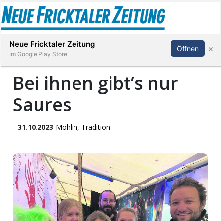
Abonnieren
Anmelden
Neue Fricktaler Zeitung
×
Öffnen
Im Google Play Store
Bei ihnen gibt’s nur
Saures
Immobilien
anstaltungen
31.10.2023
Möhlin
,
Tradition
Stellen
E-
Paper
App