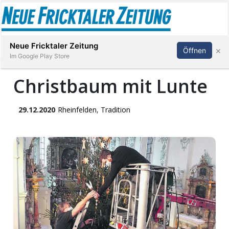
Abonnieren
Anmelden
Neue Fricktaler Zeitung
×
Öffnen
Im Google Play Store
Christbaum mit Lunte
Immobilien
29.12.2020
Rheinfelden
,
Tradition
anstaltungen
Stellen
E-
Paper
App