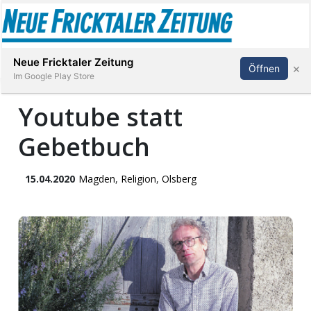
Abonnieren
Anmelden
Neue Fricktaler Zeitung
×
Öffnen
Im Google Play Store
Youtube statt
Gebetbuch
Immobilien
anstaltungen
15.04.2020
Magden
,
Religion
,
Olsberg
Stellen
E-
Paper
App