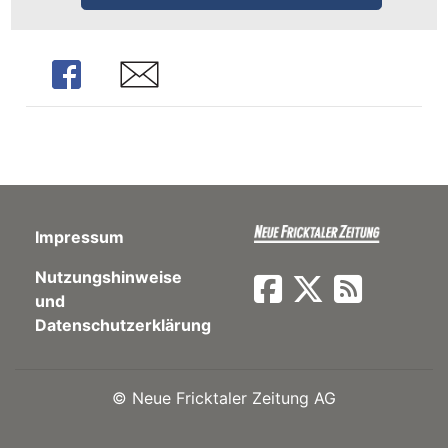
ents-
Share
Share
Impressum
Nutzungshinweise
und
Datenschutzerklärung
©
Neue Fricktaler Zeitung AG