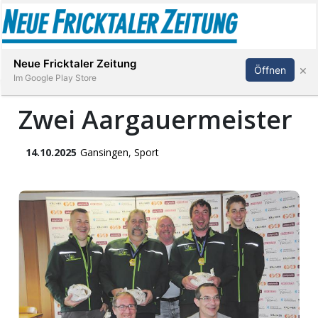
Abonnieren
Anmelden
Neue Fricktaler Zeitung
×
Öffnen
Im Google Play Store
Zwei Aargauermeister
Immobilien
14.10.2025
Gansingen
,
Sport
anstaltungen
Stellen
E-
Paper
App