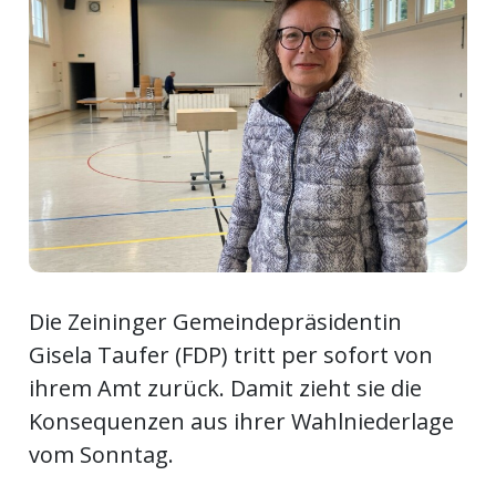
Newsletter
rtseite
kt
Die Zeininger Gemeindepräsidentin
Gisela Taufer (FDP) tritt per sofort von
ihrem Amt zurück. Damit zieht sie die
Konsequenzen aus ihrer Wahlniederlage
eräte
vom Sonntag.
tsbeilage