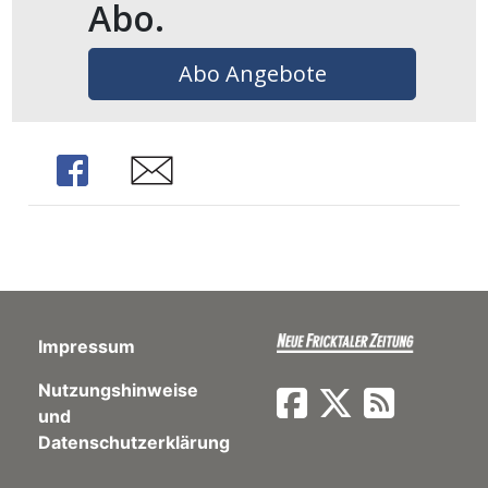
Abo.
ents-
Abo Angebote
Share
Share
Impressum
Nutzungshinweise
und
Datenschutzerklärung