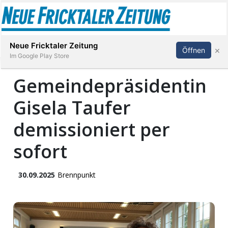
Abonnieren
Anmelden
Neue Fricktaler Zeitung
×
Öffnen
Im Google Play Store
Gemeindepräsidentin
Gisela Taufer
Immobilien
demissioniert per
anstaltungen
sofort
Stellen
30.09.2025
Brennpunkt
E-
Paper
App