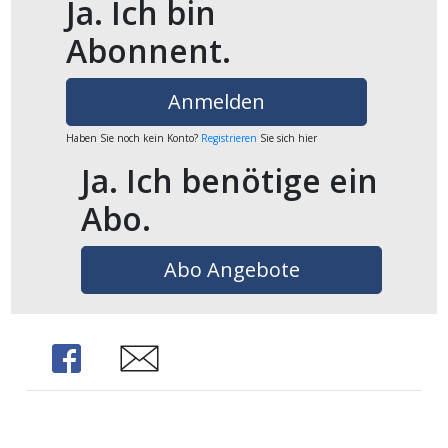
Ja. Ich bin
ents-
Abonnent.
Anmelden
Haben Sie noch kein Konto?
Registrieren
Sie sich hier
Ja. Ich benötige ein
Abo.
Abo Angebote
Share
Share