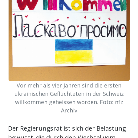
Newsletter
rtseite
kt
Vor mehr als vier Jahren sind die ersten
ukrainischen Geflüchteten in der Schweiz
willkommen geheissen worden. Foto: nfz
Archiv
eräte
tsbeilage
Der Regierungsrat ist sich der Belastung
bewusst, die durch den Wechsel vom