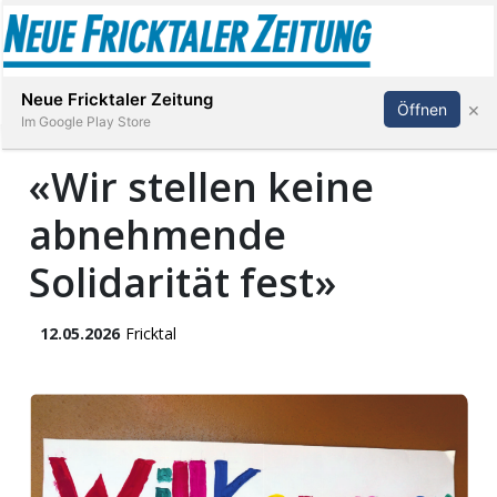
Abonnieren
Anmelden
Neue Fricktaler Zeitung
×
Öffnen
Im Google Play Store
«Wir stellen keine
abnehmende
Immobilien
Solidarität fest»
anstaltungen
12.05.2026
Fricktal
Stellen
E-
Paper
App