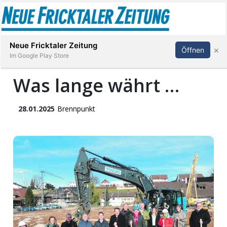
Abonnieren
Anmelden
Neue Fricktaler Zeitung
×
Öffnen
Im Google Play Store
Was lange währt …
Immobilien
28.01.2025
Brennpunkt
anstaltungen
Stellen
E-
Paper
App