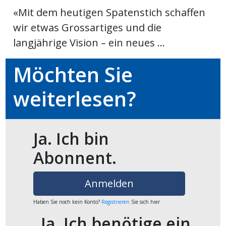
«Mit dem heutigen Spatenstich schaffen
wir etwas Grossartiges und die
en
langjährige Vision – ein neues ...
Möchten Sie
weiterlesen?
Ja. Ich bin
Abonnent.
preise
Anmelden
Haben Sie noch kein Konto?
Registrieren
Sie sich hier
Ja. Ich benötige ein