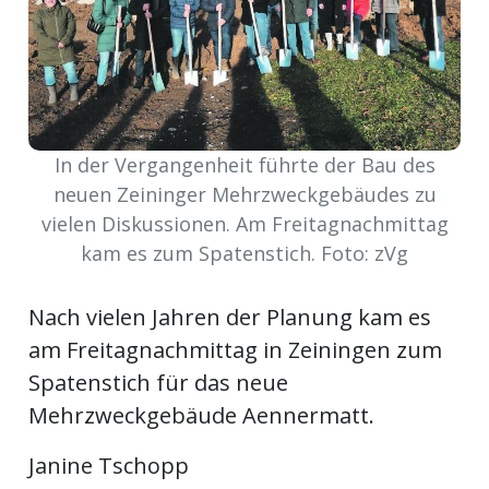
Newsletter
rtseite
kt
In der Vergangenheit führte der Bau des
neuen Zeininger Mehrzweckgebäudes zu
vielen Diskussionen. Am Freitagnachmittag
kam es zum Spatenstich. Foto: zVg
Nach vielen Jahren der Planung kam es
am Freitagnachmittag in Zeiningen zum
Spatenstich für das neue
Mehrzweckgebäude Aennermatt.
eräte
tsbeilage
Janine Tschopp