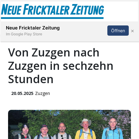
Abonnieren
Anmelden
Neue Fricktaler Zeitung
×
Öffnen
Im Google Play Store
Von Zuzgen nach
Zuzgen in sechzehn
Immobilien
Stunden
anstaltungen
20.05.2025
Zuzgen
Stellen
E-
Paper
App