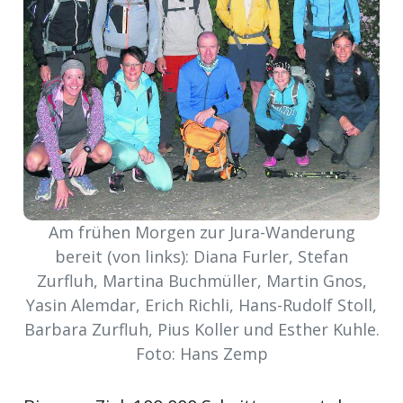
Newsletter
rtseite
kt
Am frühen Morgen zur Jura-Wanderung
bereit (von links): Diana Furler, Stefan
Zurfluh, Martina Buchmüller, Martin Gnos,
Yasin Alemdar, Erich Richli, Hans-Rudolf Stoll,
Barbara Zurfluh, Pius Koller und Esther Kuhle.
eräte
Foto: Hans Zemp
tsbeilage