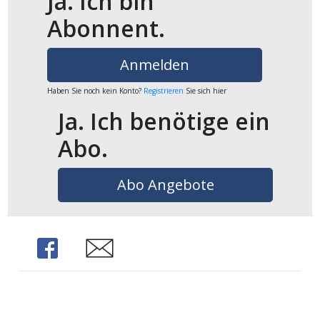
Ja. Ich bin
ents-
Abonnent.
Anmelden
Haben Sie noch kein Konto?
Registrieren
Sie sich hier
Ja. Ich benötige ein
Abo.
Abo Angebote
Share
Share