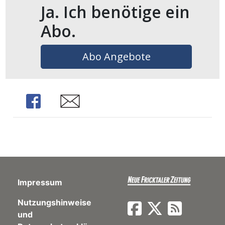
Ja. Ich benötige ein
ents-
Abo.
Abo Angebote
Share
Share
Impressum
Nutzungshinweise
und