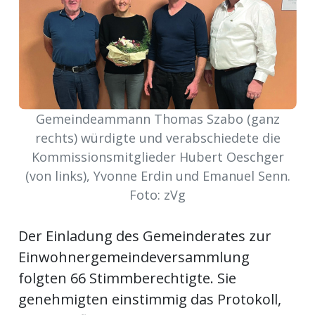
Newsletter
rtseite
kt
Gemeindeammann Thomas Szabo (ganz
rechts) würdigte und verabschiedete die
Kommissionsmitglieder Hubert Oeschger
(von links), Yvonne Erdin und Emanuel Senn.
Foto: zVg
Der Einladung des Gemeinderates zur
Einwohnergemeindeversammlung
eräte
folgten 66 Stimmberechtigte. Sie
tsbeilage
genehmigten einstimmig das Protokoll,