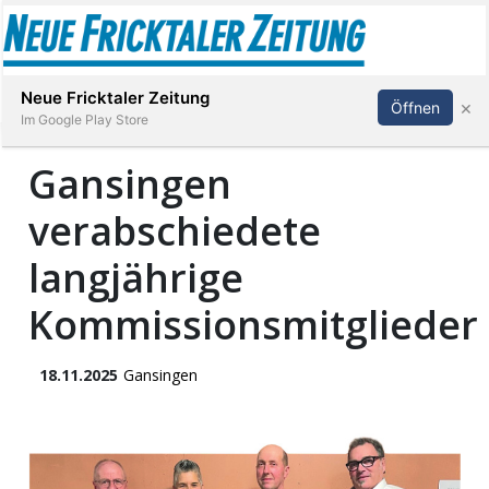
Abonnieren
Anmelden
Neue Fricktaler Zeitung
×
Öffnen
Im Google Play Store
Gansingen
verabschiedete
Immobilien
langjährige
anstaltungen
Kommissionsmitglieder
Stellen
18.11.2025
Gansingen
E-
Paper
App