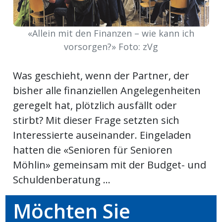
Newsletter
«Allein mit den Finanzen – wie kann ich
rtseite
vorsorgen?» Foto: zVg
Was geschieht, wenn der Partner, der
kt
bisher alle finanziellen Angelegenheiten
geregelt hat, plötzlich ausfällt oder
stirbt? Mit dieser Frage setzten sich
Interessierte auseinander. Eingeladen
hatten die «Senioren für Senioren
Möhlin» gemeinsam mit der Budget- und
Schuldenberatung ...
eräte
Möchten Sie
tsbeilage