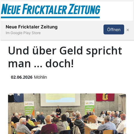
Abonnieren
Anmelden
Neue Fricktaler Zeitung
×
Öffnen
Im Google Play Store
Und über Geld spricht
man … doch!
Immobilien
anstaltungen
02.06.2026
Möhlin
Stellen
E-
Paper
App