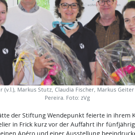
 (v.l.), Markus Stutz, Claudia Fischer, Markus Geite
Pereira. Foto: zVg
tte der Stiftung Wendepunkt feierte in ihrem Kr
ier in Frick kurz vor der Auffahrt ihr fünfjähr
leinen Apéro und einer Ausstellung beeindruc