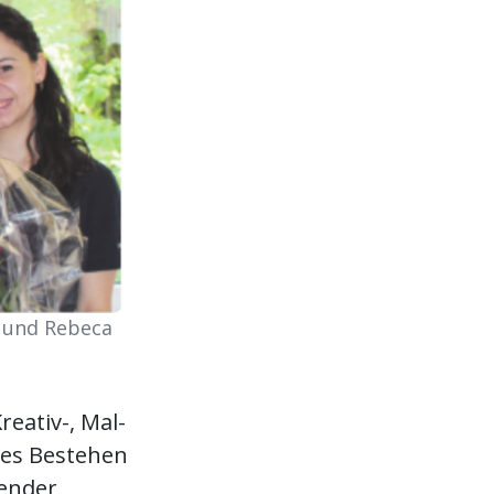
r und Rebeca
eativ-, Mal-
iges Bestehen
kender