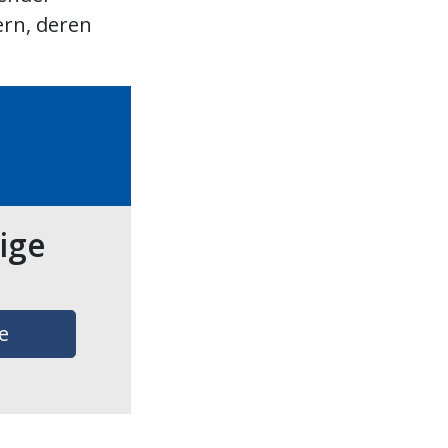
rn, deren
tige
e