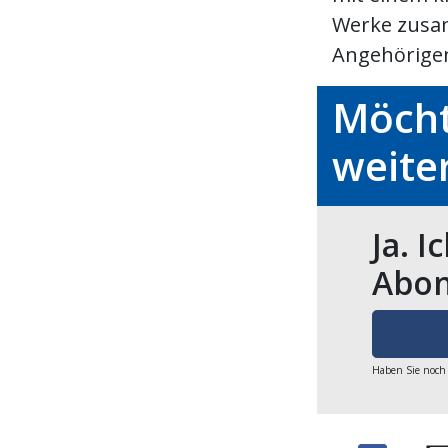
Werke zusa
Angehörigen
Möcht
weite
Ja. I
Abon
Haben Sie noch