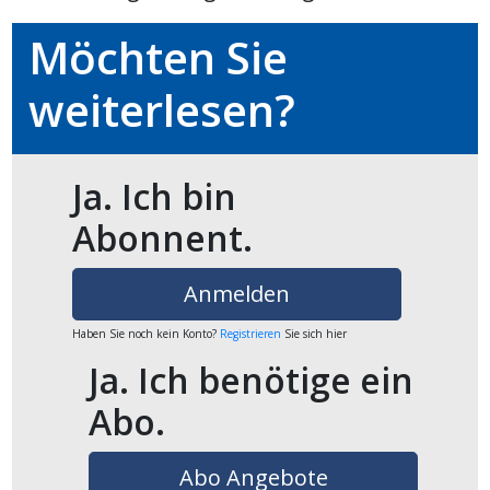
Möchten Sie
en
weiterlesen?
Ja. Ich bin
Abonnent.
Anmelden
Haben Sie noch kein Konto?
Registrieren
Sie sich hier
preise
Ja. Ich benötige ein
Abo.
Abo Angebote