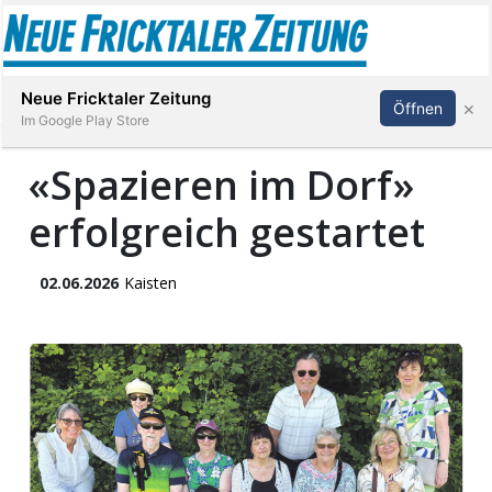
Abonnieren
Anmelden
Neue Fricktaler Zeitung
×
Öffnen
Im Google Play Store
«Spazieren im Dorf»
erfolgreich gestartet
Immobilien
anstaltungen
02.06.2026
Kaisten
Stellen
E-
Paper
App