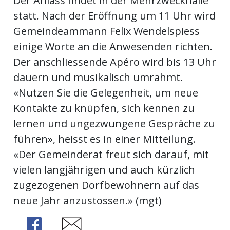
Der Anlass findet in der Mehrzweckhalle
statt. Nach der Eröffnung um 11 Uhr wird
Newsletter
Gemeindeammann Felix Wendelspiess
rtseite
einige Worte an die Anwesenden richten.
Der anschliessende Apéro wird bis 13 Uhr
dauern und musikalisch umrahmt.
kt
«Nutzen Sie die Gelegenheit, um neue
Kontakte zu knüpfen, sich kennen zu
lernen und ungezwungene Gespräche zu
führen», heisst es in einer Mitteilung.
«Der Gemeinderat freut sich darauf, mit
vielen langjährigen und auch kürzlich
zugezogenen Dorfbewohnern auf das
neue Jahr anzustossen.» (mgt)
eräte
tsbeilage
Share
Share