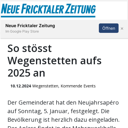
Abonnieren
Anmelden
Neue Fricktaler Zeitung
×
Öffnen
Im Google Play Store
So stösst
Wegenstetten aufs
Immobilien
2025 an
anstaltungen
10.12.2024
Wegenstetten
,
Kommende Events
Stellen
Der Gemeinderat hat den Neujahrsapéro
E-
Paper
auf Sonntag, 5. Januar, festgelegt. Die
Bevölkerung ist herzlich dazu eingeladen.
App