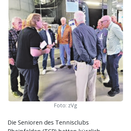
Newsletter
rtseite
kt
Foto: zVg
eräte
tsbeilage
Die Senioren des Tennisclubs