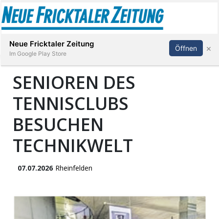
Abonnieren
Anmelden
Neue Fricktaler Zeitung
×
Öffnen
Im Google Play Store
SENIOREN DES
TENNISCLUBS
Immobilien
BESUCHEN
anstaltungen
TECHNIKWELT
Stellen
07.07.2026
Rheinfelden
E-
Paper
App