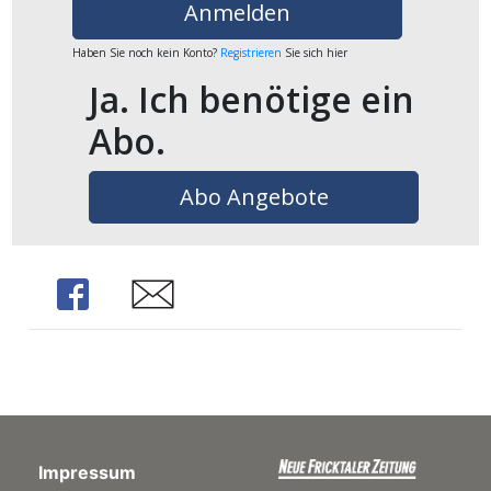
Anmelden
ents-
Haben Sie noch kein Konto?
Registrieren
Sie sich hier
Ja. Ich benötige ein
Abo.
Abo Angebote
Share
Share
Impressum