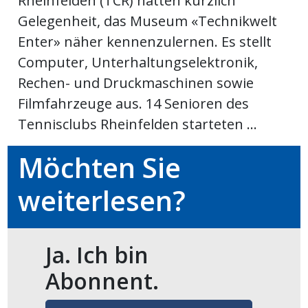
Rheinfelden (TCR) hatten kürzlich
Gelegenheit, das Museum «Technikwelt
en
Enter» näher kennenzulernen. Es stellt
Computer, Unterhaltungselektronik,
Rechen- und Druckmaschinen sowie
Filmfahrzeuge aus. 14 Senioren des
Tennisclubs Rheinfelden starteten ...
Möchten Sie
weiterlesen?
preise
Ja. Ich bin
Abonnent.