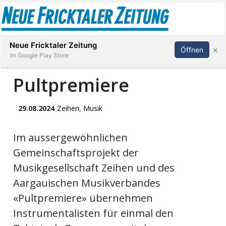
Abonnieren
Anmelden
Neue Fricktaler Zeitung
×
Öffnen
Im Google Play Store
Pultpremiere
Immobilien
29.08.2024
Zeihen
,
Musik
anstaltungen
Im aussergewöhnlichen
Gemeinschaftsprojekt der
Stellen
Musikgesellschaft Zeihen und des
Aargauischen Musikverbandes
E-
Paper
«Pultpremiere» übernehmen
Instrumentalisten für einmal den
App