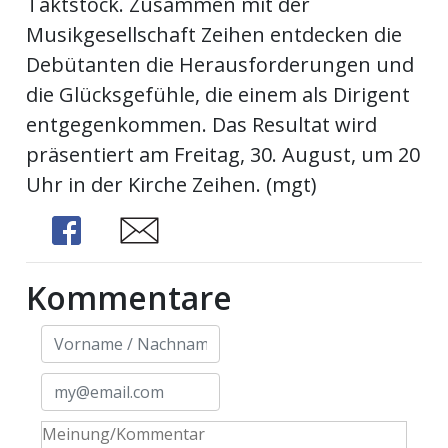
Taktstock. Zusammen mit der
Musikgesellschaft Zeihen entdecken die
Newsletter
Debütanten die Herausforderungen und
rtseite
die Glücksgefühle, die einem als Dirigent
entgegenkommen. Das Resultat wird
kt
präsentiert am Freitag, 30. August, um 20
Uhr in der Kirche Zeihen. (mgt)
Share
Share
Kommentare
eräte
tsbeilage