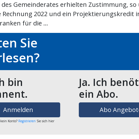
e des Gemeinderates erhielten Zustimmung, so
 Rechnung 2022 und ein Projektierungskredit i
ranken für die ...
en Sie
rlesen?
ch bin
Ja. Ich benö
nent.
ein Abo.
Anmelden
Abo Angebot
 kein Konto?
Registrieren
Sie sich hier