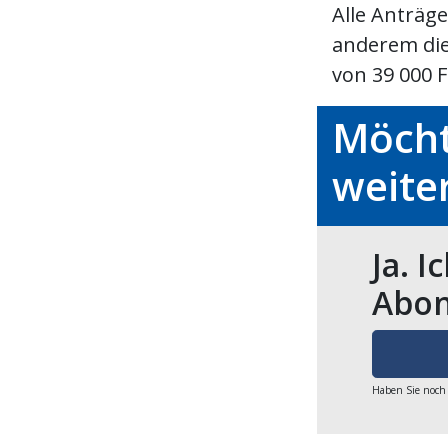
Alle Anträg
anderem die
von 39 000 F
Möcht
weite
Ja. I
Abon
Haben Sie noch