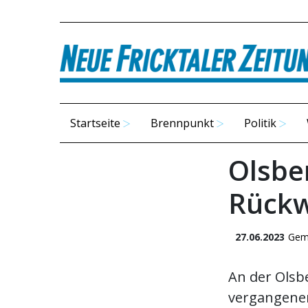
Startseite
Brennpunkt
Politik
Olsbe
Rückw
27.06.2023
Gem
An der Ols
vergangenen