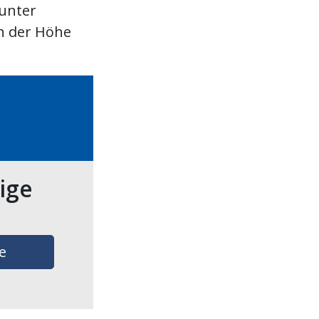
 unter
n der Höhe
tige
e