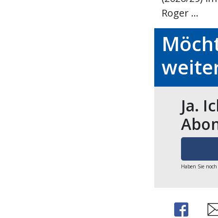
Roger ...
Möcht
weite
Ja. I
Abon
Haben Sie noch
Share
Sh