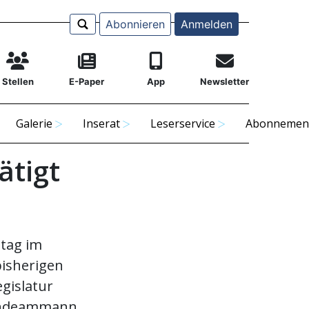
Abonnieren
Anmelden
Stellen
E-Paper
App
Newsletter
Galerie
Inserat
Leserservice
Abonnemen
ätigt
ntag im
isherigen
gislatur
eindeammann