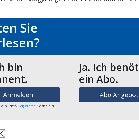
en Sie
rlesen?
ch bin
Ja. Ich benö
nent.
ein Abo.
Anmelden
Abo Angebot
 kein Konto?
Registrieren
Sie sich hier
are