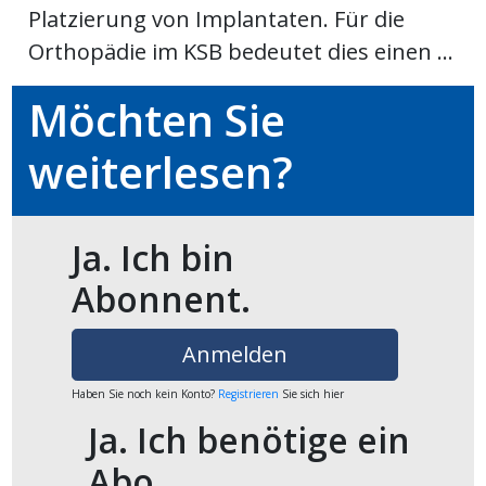
Platzierung von Implantaten. Für die
Newsletter
Orthopädie im KSB bedeutet dies einen ...
rtseite
Möchten Sie
weiterlesen?
kt
Ja. Ich bin
Abonnent.
Anmelden
Haben Sie noch kein Konto?
Registrieren
Sie sich hier
eräte
Ja. Ich benötige ein
tsbeilage
Abo.