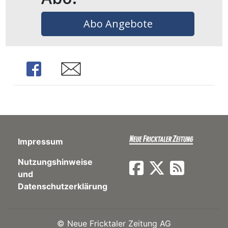
Abo Angebote
en
Share
Share
Impressum
Nutzungshinweise
preise
und
Datenschutzerklärung
©
Neue Fricktaler Zeitung AG