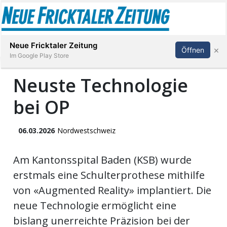
Abonnieren
Anmelden
Neue Fricktaler Zeitung
×
Öffnen
Im Google Play Store
Neuste Technologie
bei OP
Immobilien
anstaltungen
06.03.2026
Nordwestschweiz
Stellen
Am Kantonsspital Baden (KSB) wurde
erstmals eine Schulterprothese mithilfe
E-
von «Augmented Reality» implantiert. Die
Paper
neue Technologie ermöglicht eine
bislang unerreichte Präzision bei der
App