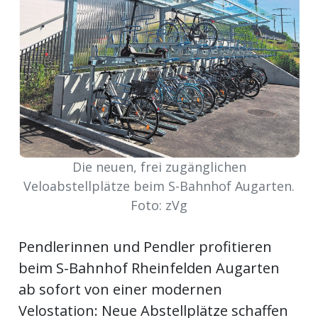
Newsletter
rtseite
kt
Die neuen, frei zugänglichen
Veloabstellplätze beim S-Bahnhof Augarten.
Foto: zVg
Pendlerinnen und Pendler profitieren
beim S-Bahnhof Rheinfelden Augarten
eräte
ab sofort von einer modernen
tsbeilage
Velostation: Neue Abstellplätze schaffen