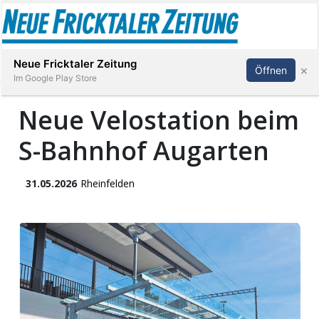
Abonnieren
Anmelden
Neue Fricktaler Zeitung
×
Öffnen
Im Google Play Store
Neue Velostation beim
S-Bahnhof Augarten
Immobilien
anstaltungen
31.05.2026
Rheinfelden
Stellen
E-
Paper
App