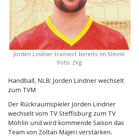
Newsletter
rtseite
kt
Jorden Lindner trainiert bereits im Steinli.
Foto: zVg
Handball, NLB: Jorden Lindner wechselt
zum TVM
Der Rückraumspieler Jorden Lindner
wechselt vom TV Steffisburg zum TV
eräte
Möhlin und wird kommende Saison das
tsbeilage
Team von Zoltan Majeri verstärken.