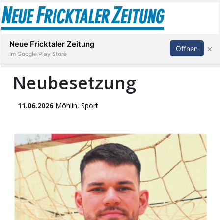
Abonnieren
Anmelden
Neue Fricktaler Zeitung
×
Öffnen
Im Google Play Store
Neubesetzung
Immobilien
11.06.2026
Möhlin
,
Sport
anstaltungen
Stellen
E-
Paper
App