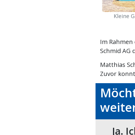
Kleine 
Im Rahmen d
Schmid AG d
Matthias Sch
Zuvor konnte
Möcht
weite
Ja. I