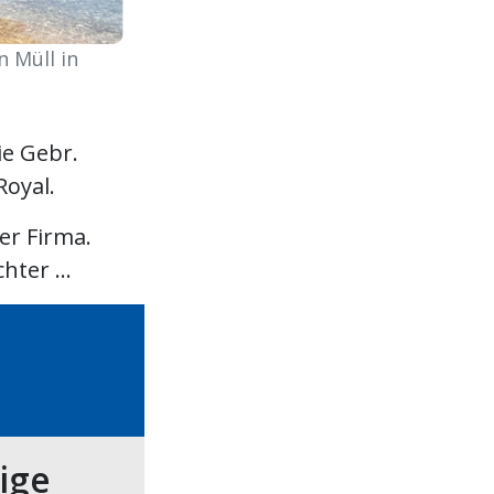
 Müll in
ie Gebr.
oyal.
er Firma.
ter ...
tige