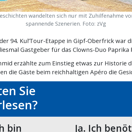
Geschichten wandelten sich nur mit Zuhilfenahme von
spannende Szenerien. Foto: zVg
er 94. Kul’Tour-Etappe in Gipf-Oberfrick war d
iesmal Gastgeber für das Clowns-Duo Paprika R
mid erzählte zum Einstieg etwas zur Historie d
n die Gäste beim reichhaltigen Apéro die Gesich
en Sie
rlesen?
ch bin
Ja. Ich benö