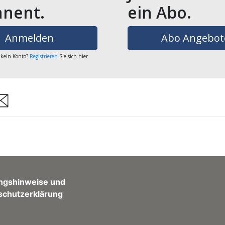
nent.
ein Abo.
Anmelden
Abo Angebot
 kein Konto?
Registrieren
Sie sich hier
are
ngshinweise und
schutzerklärung