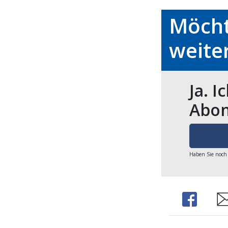
Möcht
weite
Ja. I
Abon
Haben Sie noch
Share
Sh