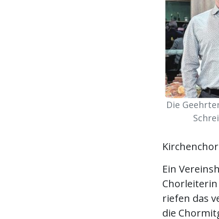
Die Geehrten
Schre
Kirchenchor
Ein Vereinsh
Chorleiteri
riefen das 
die Chormitg