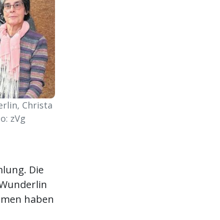
rlin, Christa
o: zVg
mlung. Die
 Wunderlin
ammen haben