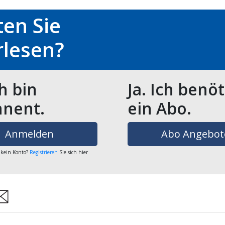
en Sie
rlesen?
ch bin
Ja. Ich benö
nent.
ein Abo.
Anmelden
Abo Angebot
 kein Konto?
Registrieren
Sie sich hier
are