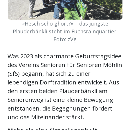
Newsletter
rtseite
«Hesch scho ghört?» – das jüngste
Plauderbänkli steht im Fuchsrainquartier.
Foto: zVg
kt
Was 2023 als charmante Geburtstagsidee
des Vereins Senioren für Senioren Möhlin
(SfS) begann, hat sich zu einer
lebendigen Dorftradition entwickelt. Aus
den ersten beiden Plauderbänkli am
Seniorenweg ist eine kleine Bewegung
entstanden, die Begegnungen fördert
eräte
und das Miteinander stärkt.
tsbeilage