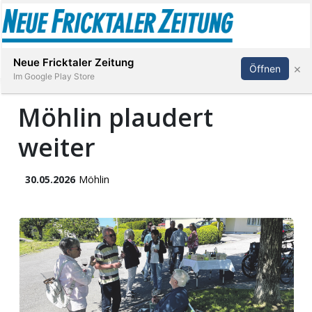
Abonnieren
Anmelden
Neue Fricktaler Zeitung
×
Öffnen
Im Google Play Store
Möhlin plaudert
weiter
Immobilien
anstaltungen
30.05.2026
Möhlin
Stellen
E-
Paper
App