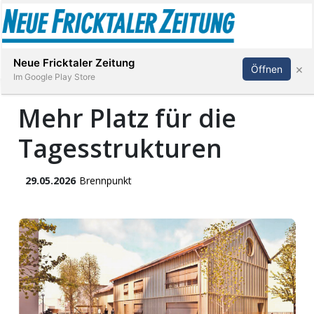
Abonnieren
Anmelden
Neue Fricktaler Zeitung
×
Öffnen
Im Google Play Store
Mehr Platz für die
Tagesstrukturen
Immobilien
anstaltungen
29.05.2026
Brennpunkt
Stellen
E-
Paper
App