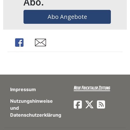
Abo.
ents-
Abo Angebote
Share
Share
Impressum
Nutzungshinweise
und
Datenschutzerklärung