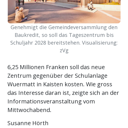
Newsletter
rtseite
Genehmigt die Gemeindeversammlung den
Baukredit, so soll das Tageszentrum bis
Schuljahr 2028 bereitstehen. Visualisierung:
kt
zVg
6,25 Millionen Franken soll das neue
Zentrum gegenüber der Schulanlage
Wuermatt in Kaisten kosten. Wie gross
das Interesse daran ist, zeigte sich an der
Informationsveranstaltung vom
Mittwochabend.
eräte
tsbeilage
Susanne Hörth