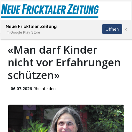
Abonnieren
Anmelden
Neue Fricktaler Zeitung
×
Öffnen
Im Google Play Store
«Man darf Kinder
nicht vor Erfahrungen
Immobilien
schützen»
anstaltungen
06.07.2026
Rheinfelden
Stellen
E-
Paper
App