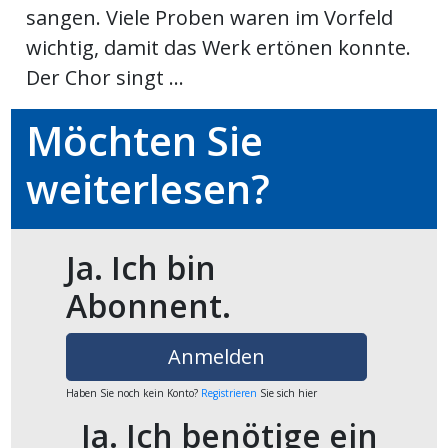
sangen. Viele Proben waren im Vorfeld
Newsletter
wichtig, damit das Werk ertönen konnte.
Der Chor singt ...
rtseite
Möchten Sie
kt
weiterlesen?
Ja. Ich bin
Abonnent.
Anmelden
eräte
Haben Sie noch kein Konto?
Registrieren
Sie sich hier
tsbeilage
Ja. Ich benötige ein