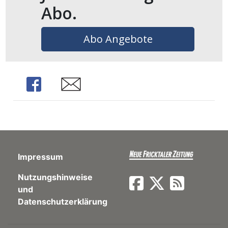
Abo.
en
Abo Angebote
Share
Share
Impressum
preise
Nutzungshinweise
und
Datenschutzerklärung