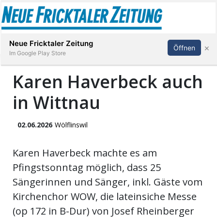
Abonnieren
Anmelden
Neue Fricktaler Zeitung
×
Öffnen
Im Google Play Store
Karen Haverbeck auch
in Wittnau
Immobilien
anstaltungen
02.06.2026
Wölflinswil
Stellen
Karen Haverbeck machte es am
Pfingstsonntag möglich, dass 25
E-
Sängerinnen und Sänger, inkl. Gäste vom
Paper
Kirchenchor WOW, die lateinsiche Messe
(op 172 in B-Dur) von Josef Rheinberger
App