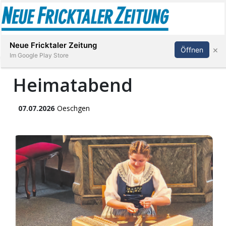
Abonnieren
Anmelden
Neue Fricktaler Zeitung
×
Öffnen
Im Google Play Store
Heimatabend
Immobilien
07.07.2026
Oeschgen
anstaltungen
Stellen
E-
Paper
App