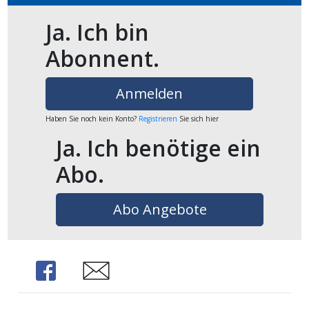
Ja. Ich bin
en
Abonnent.
Anmelden
Haben Sie noch kein Konto?
Registrieren
Sie sich hier
Ja. Ich benötige ein
Abo.
Abo Angebote
preise
Share
Share