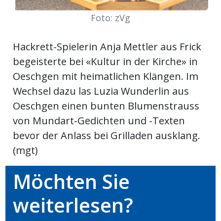
Foto: zVg
Newsletter
rtseite
Hackrett-Spielerin Anja Mettler aus Frick
begeisterte bei «Kultur in der Kirche» in
kt
Oeschgen mit heimatlichen Klängen. Im
Wechsel dazu las Luzia Wunderlin aus
Oeschgen einen bunten Blumenstrauss
von Mundart-Gedichten und -Texten
bevor der Anlass bei Grilladen ausklang.
(mgt)
Möchten Sie
eräte
weiterlesen?
tsbeilage