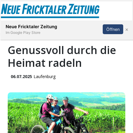
Abonnieren
Anmelden
Neue Fricktaler Zeitung
×
Öffnen
Im Google Play Store
Genussvoll durch die
Heimat radeln
Immobilien
anstaltungen
06.07.2025
Laufenburg
Stellen
E-
Paper
App