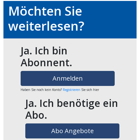
Möchten Sie
en
weiterlesen?
Ja. Ich bin
Abonnent.
Anmelden
Haben Sie noch kein Konto?
Registrieren
Sie sich hier
preise
Ja. Ich benötige ein
Abo.
Abo Angebote