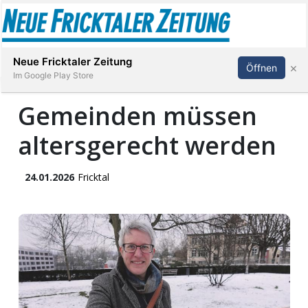
Abonnieren
Anmelden
Neue Fricktaler Zeitung
×
Öffnen
Im Google Play Store
Gemeinden müssen
altersgerecht werden
Immobilien
anstaltungen
24.01.2026
Fricktal
Stellen
E-
Paper
App