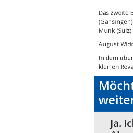
Das zweite 
(Gansingen)
Munk (Sulz)
August Wid
In dem über
kleinen Reva
Möcht
weite
Ja. I