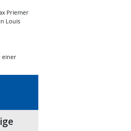
ax Priemer
on Louis
 einer
tige