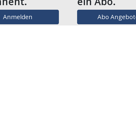
nent.
ein Abo.
Anmelden
Abo Angebot
 kein Konto?
Registrieren
Sie sich hier
are
ngshinweise und
schutzerklärung