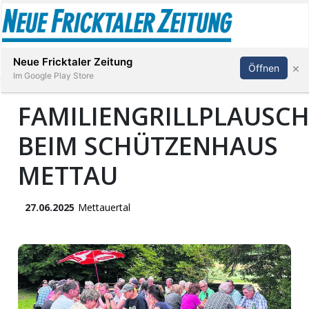
Abonnieren
Anmelden
Neue Fricktaler Zeitung
×
Öffnen
Im Google Play Store
FAMILIENGRILLPLAUSC
BEIM SCHÜTZENHAUS
Immobilien
METTAU
anstaltungen
27.06.2025
Mettauertal
Stellen
E-
Paper
App