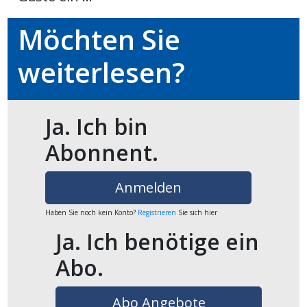
Möchten Sie
en
weiterlesen?
Ja. Ich bin
Abonnent.
Anmelden
Haben Sie noch kein Konto?
Registrieren
Sie sich hier
preise
Ja. Ich benötige ein
Abo.
Abo Angebote