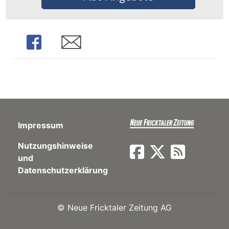
ents-
Share
Share
Impressum
Nutzungshinweise
und
Datenschutzerklärung
©
Neue Fricktaler Zeitung AG