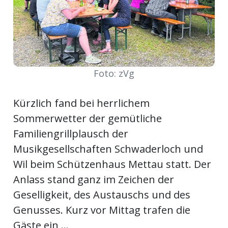
Newsletter
rtseite
Foto: zVg
kt
Kürzlich fand bei herrlichem
Sommerwetter der gemütliche
Familiengrillplausch der
Musikgesellschaften Schwaderloch und
Wil beim Schützenhaus Mettau statt. Der
Anlass stand ganz im Zeichen der
Geselligkeit, des Austauschs und des
eräte
Genusses. Kurz vor Mittag trafen die
tsbeilage
Gäste ein ...