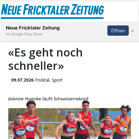
Abonnieren
Anmelden
Neue Fricktaler Zeitung
×
Öffnen
Im Google Play Store
«Es geht noch
schneller»
Immobilien
anstaltungen
09.07.2026
Fricktal
,
Sport
Stellen
E-
Paper
App