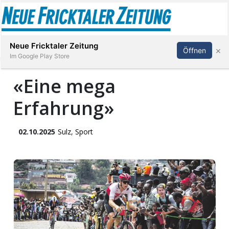
Abonnieren
Anmelden
Neue Fricktaler Zeitung
×
Öffnen
Im Google Play Store
«Eine mega
Erfahrung»
Immobilien
anstaltungen
02.10.2025
Sulz
,
Sport
Stellen
E-
Paper
App