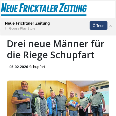
Abonnieren
Anmelden
Neue Fricktaler Zeitung
×
Öffnen
Im Google Play Store
Drei neue Männer für
die Riege Schupfart
Immobilien
anstaltungen
05.02.2026
Schupfart
Stellen
E-
Paper
App