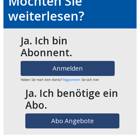
Möchten Sie
weiterlesen?
en
Ja. Ich bin
Abonnent.
Anmelden
Haben Sie noch kein Konto?
Registrieren
Sie sich hier
Ja. Ich benötige ein
preise
Abo.
Abo Angebote