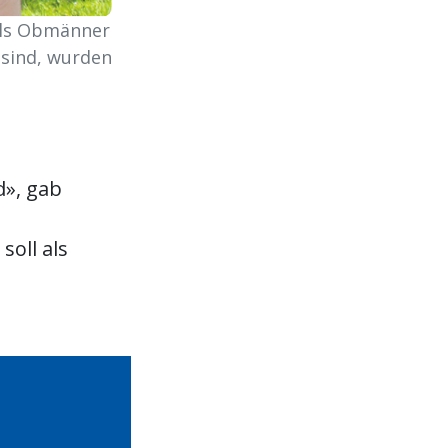
e als Obmänner
 sind, wurden
d», gab
oll als