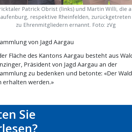
icktaler Patrick Obrist (links) und Martin Willi, di
Laufenburg, respektive Rheinfelden, zurückgetreten
zu Ehrenmitgliedern ernannt. Foto: zVg
sammlung von Jagd Aargau
 der Fläche des Kantons Aargau besteht aus Wal
zinger, Präsident von Jagd Aargau an der
ammlung zu bedenken und betonte: «Der Wald s
 erhalten werden.»
en Sie
rlesen?