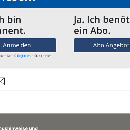
ch bin
Ja. Ich benö
nent.
ein Abo.
Anmelden
Abo Angebot
 kein Konto?
Registrieren
Sie sich hier
are
ngshinweise und