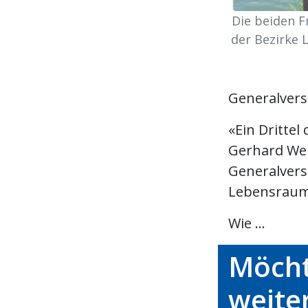
Die beiden Fr
der Bezirke 
Generalver
«Ein Drittel
Gerhard Wen
Generalvers
Lebensraum
Wie ...
Möcht
weite