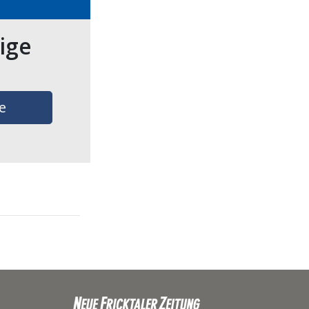
tige
e