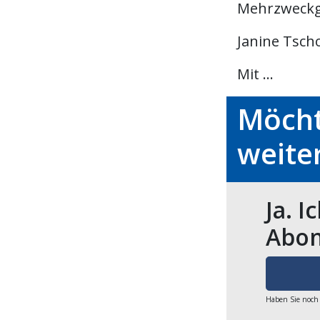
Mehrzweckge
Janine Tsch
Mit ...
Möcht
weite
Ja. I
Abon
Haben Sie noch