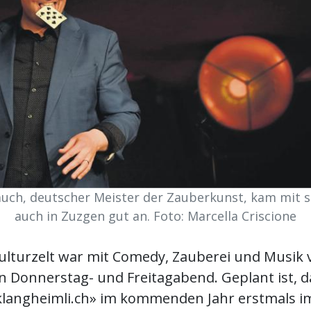
auch, deutscher Meister der Zauberkunst, kam mit s
auch in Zuzgen gut an. Foto: Marcella Criscione
ulturzelt war mit Comedy, Zauberei und Musik v
 Donnerstag- und Freitagabend. Geplant ist, d
-klangheimli.ch» im kommenden Jahr erstmals 