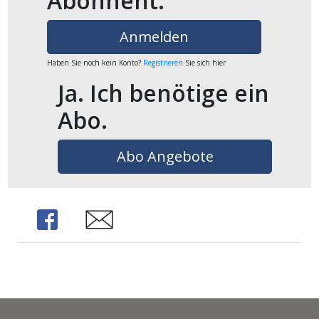
Abonnent.
ents-
Anmelden
Haben Sie noch kein Konto?
Registrieren
Sie sich hier
Ja. Ich benötige ein
Abo.
Abo Angebote
Share
Share