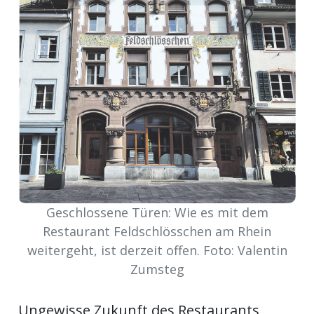
Newsletter
rtseite
kt
Geschlossene Türen: Wie es mit dem
Restaurant Feldschlösschen am Rhein
weitergeht, ist derzeit offen. Foto: Valentin
Zumsteg
eräte
tsbeilage
Ungewisse Zukunft des Restaurants