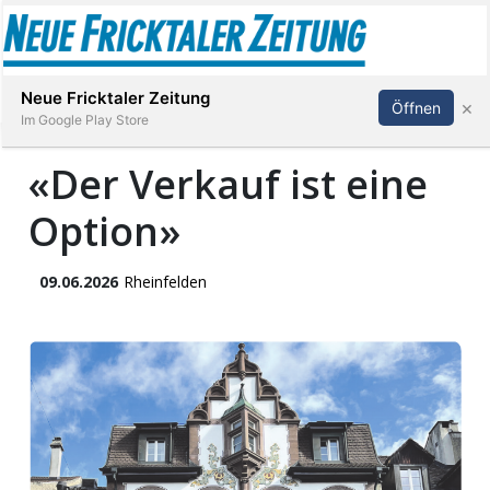
Abonnieren
Anmelden
Neue Fricktaler Zeitung
×
Öffnen
Im Google Play Store
«Der Verkauf ist eine
Option»
Immobilien
anstaltungen
09.06.2026
Rheinfelden
Stellen
E-
Paper
App