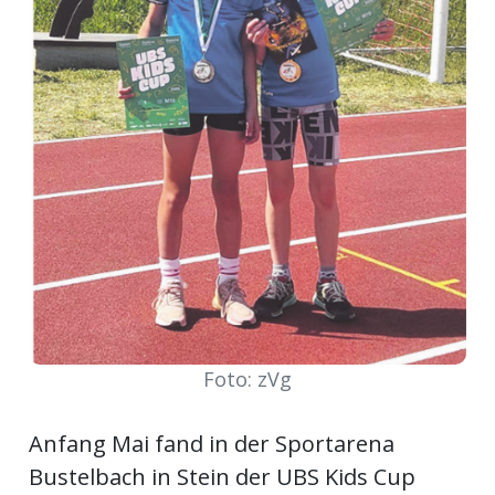
Newsletter
rtseite
kt
Foto: zVg
eräte
Anfang Mai fand in der Sportarena
tsbeilage
Bustelbach in Stein der UBS Kids Cup