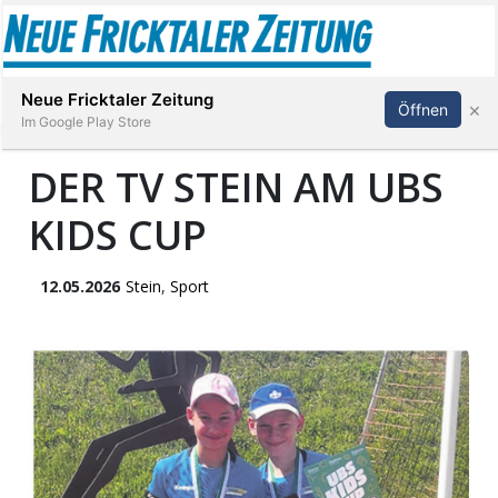
Abonnieren
Anmelden
Neue Fricktaler Zeitung
×
Öffnen
Im Google Play Store
DER TV STEIN AM UBS
KIDS CUP
Immobilien
anstaltungen
12.05.2026
Stein
,
Sport
Stellen
E-
Paper
App