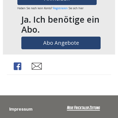
ents-
Haben Sie noch kein Konto?
Registrieren
Sie sich hier
Ja. Ich benötige ein
Abo.
Abo Angebote
Share
Share
Impressum