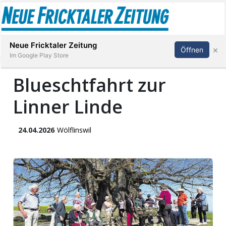
Abonnieren
Anmelden
Neue Fricktaler Zeitung
×
Öffnen
Im Google Play Store
Blueschtfahrt zur
Linner Linde
Immobilien
anstaltungen
24.04.2026
Wölflinswil
Stellen
E-
Paper
App