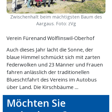
Newsletter
Zwischenhalt beim mächtigsten Baum des
rtseite
Aargaus. Foto: zVg
kt
Verein Fürenand Wölflinswil-Oberhof
Auch dieses Jahr lacht die Sonne, der
blaue Himmel schmückt sich mit zarten
Federwolken und 23 Männer und Frauen
fahren anlässlich der traditionellen
Blueschtfahrt des Vereins im Autobus
über Land. Die Kirschbäume ...
eräte
Möchten Sie
tsbeilage