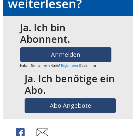
weiterlesen?
en
Ja. Ich bin
Abonnent.
Anmelden
Haben Sie noch kein Konto?
Registrieren
Sie sich hier
Ja. Ich benötige ein
Abo.
preise
Abo Angebote
Share
Share