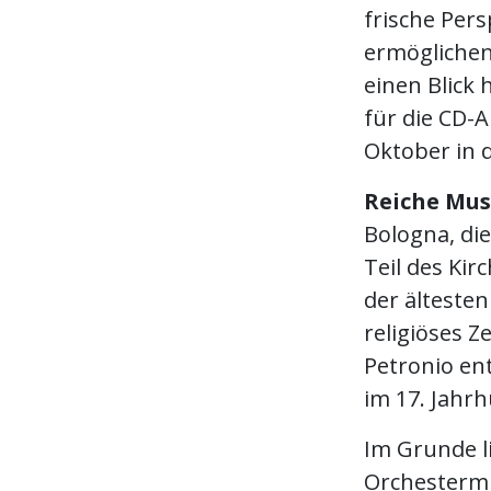
frische Per
ermöglichen
einen Blick 
für die CD-
Oktober in d
Reiche Mus
Bologna, di
Teil des Kir
der älteste
religiöses 
Petronio ent
im 17. Jahrh
Im Grunde l
Orchestermus