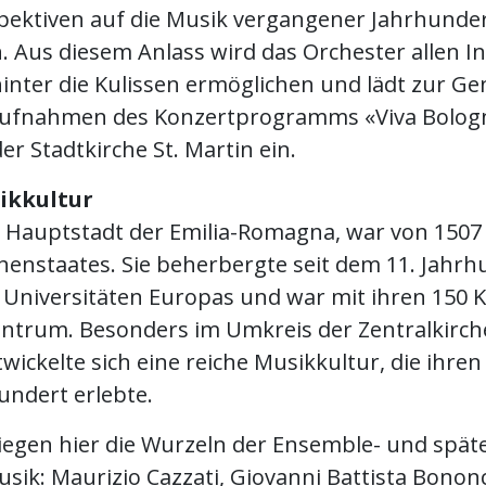
spektiven auf die Musik vergangener Jahrhunde
. Aus diesem Anlass wird das Orchester allen In
hinter die Kulissen ermöglichen und lädt zur G
Aufnahmen des Konzertprogramms «Viva Bolog
er Stadtkirche St. Martin ein.
ikkultur
e Hauptstadt der Emilia-Romagna, war von 1507 
chenstaates. Sie beherbergte seit dem 11. Jahrh
n Universitäten Europas und war mit ihren 150 K
Zentrum. Besonders im Umkreis der Zentralkirch
wickelte sich eine reiche Musikkultur, die ihr
undert erlebte.
iegen hier die Wurzeln der Ensemble- und spät
ik: Maurizio Cazzati, Giovanni Battista Bononc