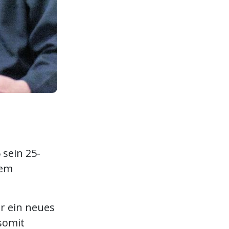
 sein 25-
nem
ür ein neues
somit