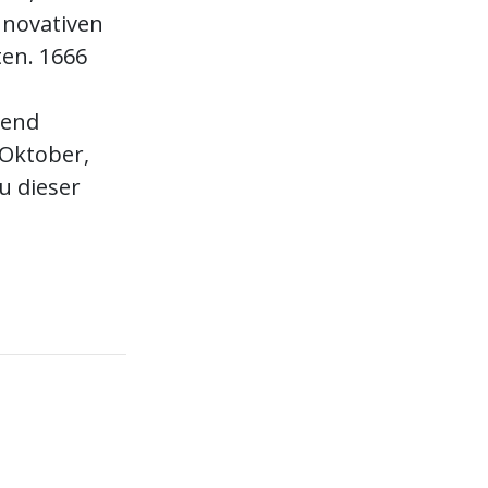
innovativen
en. 1666
tend
Oktober,
zu dieser