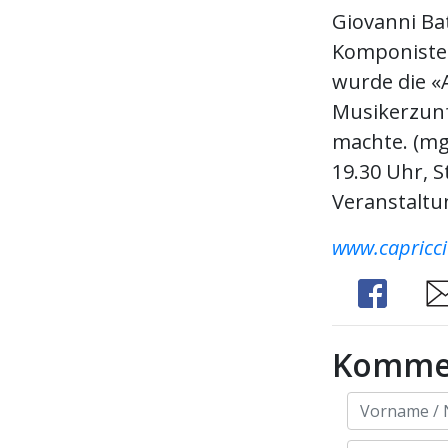
Giovanni Bat
Komponisten
wurde die «A
Musikerzunft
machte. (mg
19.30 Uhr, S
Veranstaltun
www.capricci
Share
Sh
Komme