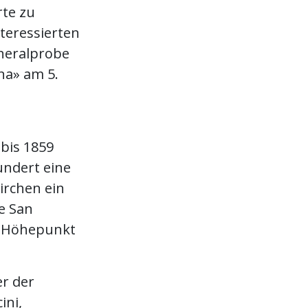
rte zu
teressierten
eneralprobe
na» am 5.
bis 1859
undert eine
irchen ein
e San
en Höhepunkt
er der
ini,